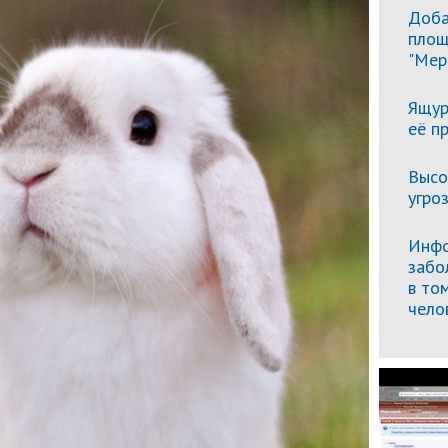
Доба
площ
"Мер
Ящур
её п
Высо
угро
Инфо
забо
в то
чело