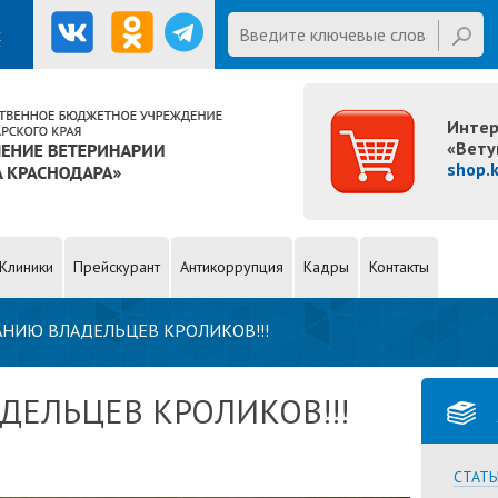
First name
Введите ключевые слова для
х
поиска
Интер
«Вету
shop.
Клиники
Прейскурант
Антикоррупция
Кадры
Контакты
НИЮ ВЛАДЕЛЬЦЕВ КРОЛИКОВ!!!
ЕЛЬЦЕВ КРОЛИКОВ!!!
СТАТЬ