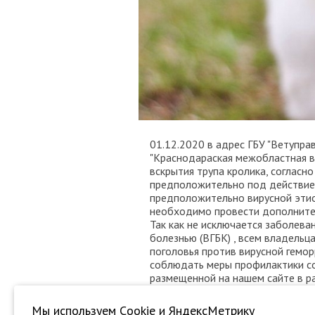
01.12.2020 в адрес ГБУ "Ветупр
"Краснодараская межобластная в
вскрытия трупа кролика, согласн
предположительно под действие
предположительно вирусной этио
необходимо провести дополните
Так как не исключается заболева
болезнью (ВГБК) , всем владель
поголовья против вирусной гемор
соблюдать меры профилактики со
размещенной на нашем сайте в р
© ГБУ "Управление ветеринарии г
Мы используем Сookie и ЯндексМетрику