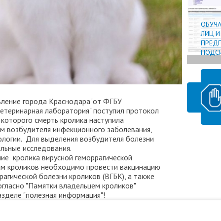
ОБУЧ
ЛИЦ 
ПРЕДП
ПОДСИ
авление города Краснодара"от ФГБУ
етеринарная лаборатория" поступил протокол
о которого смерть кролика наступила
м возбудителя инфекционного заболевания,
логии. Для выделения возбудителя болезни
льные исследования.
ние кролика вирусной геморрагической
цам кроликов необходимо провести вакцинацию
рагической болезни кроликов (ВГБК), а также
гласно "Памятки владельцем кроликов"
азделе "полезная информация"!
орода Краснодара".