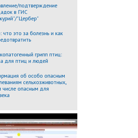
вление/подтверждение
адок в ГИС
курий"/"Цербер"
: что это за болезнь и как
редотвратить
копатогенный грипп птиц:
за для птиц и людей
рмация об особо опасным
леваниям сельхозживотных,
м числе опасным для
века
Подробнее