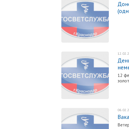
Дон
(од
12.02.
Ден
нем
12 фе
золот
06.02.
Вак
Ветер