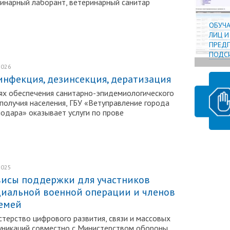
инарный лаборант, ветеринарный санитар
ОБУЧ
ЛИЦ 
ПРЕДП
ПОДСИ
2026
Подробнее
инфекция, дезинсекция, дератизация
ях обеспечения санитарно-эпидемиологического
получия населения, ГБУ «Ветуправление города
одара» оказывает услуги по прове
2025
Подробнее
висы поддержки для участников
циальной военной операции и членов
семей
терство цифрового развития, связи и массовых
никаций совместно с Министерством обороны