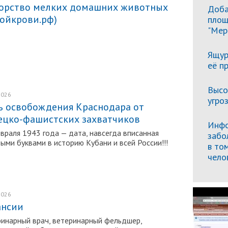
орство мелких домашних животных
Доба
нойкрови.рф)
площ
"Мер
Ящур
её п
Высо
2026
Подробнее
угро
ь освобождения Краснодара от
ецко-фашистских захватчиков
Инфо
враля 1943 года — дата, навсегда вписанная
забо
ыми буквами в историю Кубани и всей России!!!
в то
чело
2026
Подробнее
ансии
инарный врач, ветеринарный фельдшер,