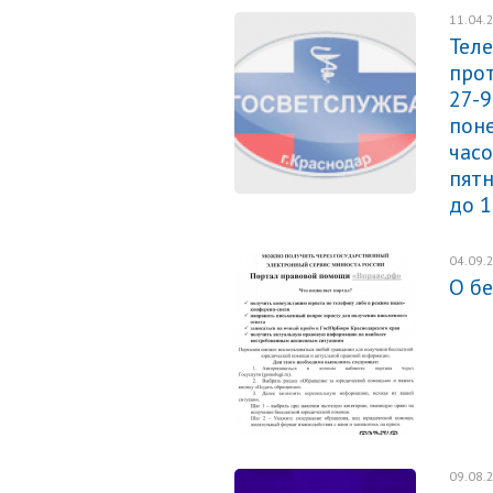
11.04.
Тел
прот
27-9
поне
часо
пятн
до 1
04.09.
О б
09.08.