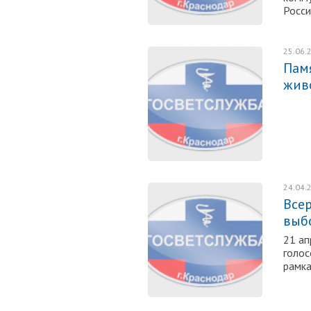
Росси
25.06.
Пам
жив
24.04.
Все
выб
21 ап
голос
рамк