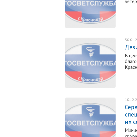
ветер
30.01.
Дез
В цел
благо
Красн
10.12.
Сер
спе
их 
Минис
комму