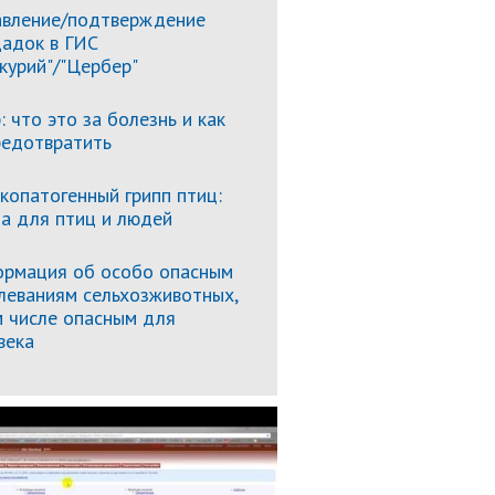
вление/подтверждение
адок в ГИС
курий"/"Цербер"
: что это за болезнь и как
редотвратить
копатогенный грипп птиц:
за для птиц и людей
рмация об особо опасным
леваниям сельхозживотных,
м числе опасным для
века
Подробнее