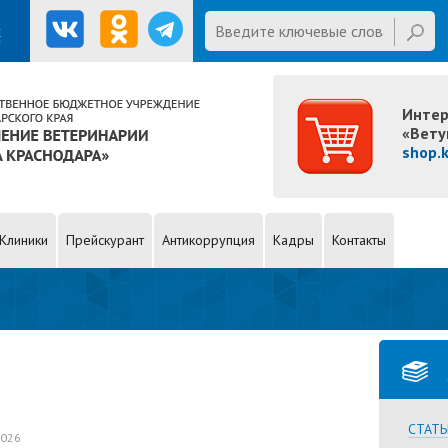
Введите ключевые слова для
х
поиска
Last name
Интер
«Вету
shop.
Клиники
Прейскурант
Антикоррупция
Кадры
Контакты
СТАТЬ
2026
Подробнее