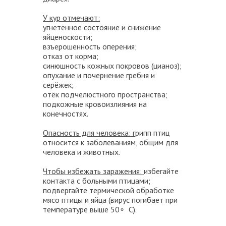
У кур отмечают:
угнетённое состояние и снижение
яйценоскости;
взъерошенность оперения;
отказ от корма;
синюшность кожных покровов (цианоз);
опухание и почернение гребня и
серёжек;
отёк подчелюстного пространства;
подкожные кровоизлияния на
конечностях.
Опасность для человека: г
рипп птиц
относится к заболеваниям, общим для
человека и животных.
Чтобы избежать заражения:
избегайте
контакта с больными птицами;
подвергайте термической обработке
мясо птицы и яйца (вирус погибает при
температуре выше 50∘ C).