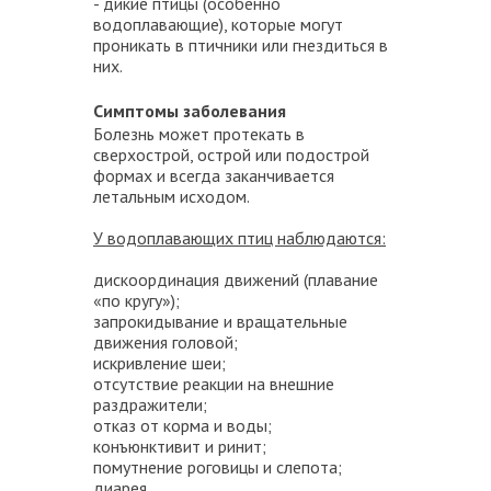
- дикие птицы (особенно
водоплавающие), которые могут
проникать в птичники или гнездиться в
них.
Симптомы заболевания
Болезнь может протекать в
сверхострой, острой или подострой
формах и всегда заканчивается
летальным исходом.
У водоплавающих птиц наблюдаются:
дискоординация движений (плавание
«по кругу»);
запрокидывание и вращательные
движения головой;
искривление шеи;
отсутствие реакции на внешние
раздражители;
отказ от корма и воды;
конъюнктивит и ринит;
помутнение роговицы и слепота;
диарея.