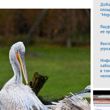
Доба
площ
"Мер
Ящур
её п
Высо
угро
Инфо
забо
в то
чело