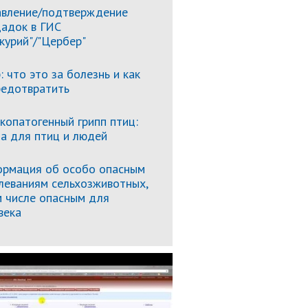
вление/подтверждение
адок в ГИС
курий"/"Цербер"
: что это за болезнь и как
редотвратить
копатогенный грипп птиц:
за для птиц и людей
рмация об особо опасным
леваниям сельхозживотных,
м числе опасным для
века
Подробнее