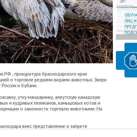
ОБУЧ
ЛИЦ 
ПРЕДП
ПОДСИ
я.РФ., прокуратура Краснодарского края
цией о торговле редкими видами животных. Звери
 России и Кубани.
асавку, утку мандаринку, алеутскую канадскую
овых и кудрявых пеликанов, камышовых котов и
нформации о законности торговли животными. На
.
раснодара внес представление о запрете
орил эти требования и признал информацию