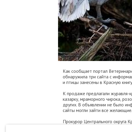
Как сообщает портал Ветеринари
обнаружила три сайта с информа
и птицы занесены в Красную книгу
К продаже предлагали журавля-кр
казарку, мраморного чирока, роз
других. В объявлении не было и
сайты могли зайти все желающие
Прокурор Центрального округа К
интернет-страниц, суд удовлетв