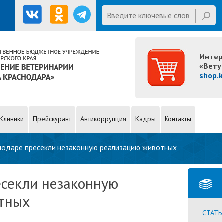
Homepage
Введите ключевые слова для
х
поиска
Интер
«Вету
shop.
Клиники
Прейскурант
Антикоррупция
Кадры
Контакты
нодаре пресекли незаконную реализацию животных
есекли незаконную
тных
СТАТЬ