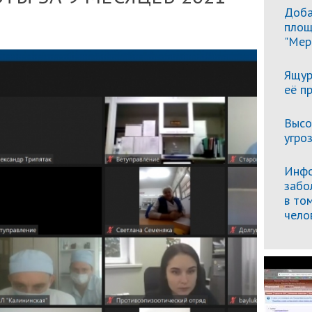
Доба
площ
"Мер
Ящур
её п
Высо
угро
Инфо
забо
в то
чело