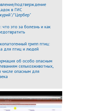
вление/подтверждение
адок в ГИС
курий"/"Цербер"
: что это за болезнь и как
редотвратить
копатогенный грипп птиц:
за для птиц и людей
рмация об особо опасным
леваниям сельхозживотных,
м числе опасным для
века
Подробнее