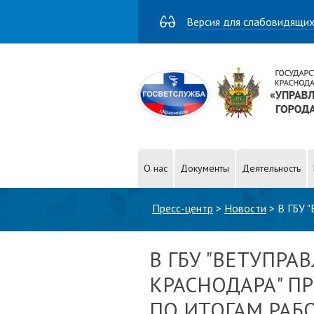
Версия для слабовидящи
О нас
Документы
Деятельность
Вы здесь
Пресс-центр
>
Новости
>
В ГБУ
МЕСЯЦЕВ 2021
В ГБУ "ВЕТУПРА
КРАСНОДАРА" П
ПО ИТОГАМ РАБО