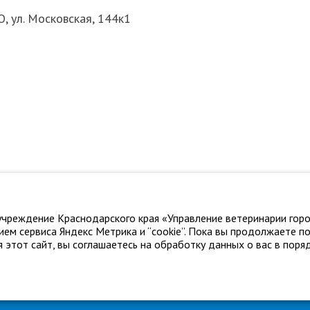
О, ул. Московская, 144к1
чреждение Краснодарского края «Управление ветеринарии горо
ем сервиса Яндекс Метрика и “cookie”. Пока вы продолжаете п
 этот сайт, вы соглашаетесь на обработку данных о вас в поряд
нодара"
Адрес: г. Краснодар, ул. Карасунская, 110
Тел.: +7 861 2
дара», © 2026
Политика конфиденциальности