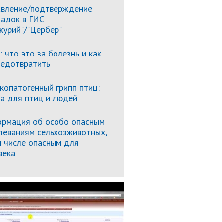
вление/подтверждение
адок в ГИС
курий"/"Цербер"
: что это за болезнь и как
редотвратить
копатогенный грипп птиц:
за для птиц и людей
рмация об особо опасным
леваниям сельхозживотных,
м числе опасным для
века
Подробнее