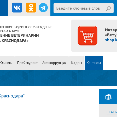
Введите ключевые слова для
х
поиска
E mail
Интер
«Вету
shop.
Клиники
Прейскурант
Антикоррупция
Кадры
Контакты
Краснодара"
СТАТЬ