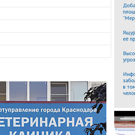
Доба
площ
"Мер
Ящур
её п
Высо
угро
Инфо
забо
в то
чело