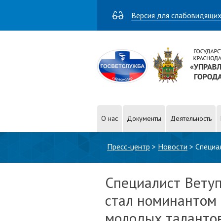
Версия для слабовидящи
О нас
Документы
Деятельность
Вы здесь
Пресс-центр
>
Новости
>
Специа
Специалист Вету
стал номинантом 
молодых таланто