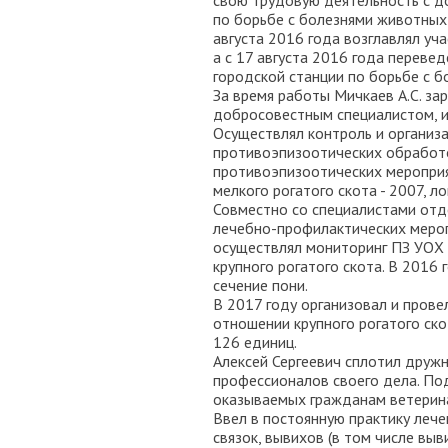
свою трудовую деятельность с д
по борьбе с болезнями животных 
августа 2016 года возглавлял уч
а с 17 августа 2016 года переве
городской станции по борьбе с 
За время работы Мичкаев А.С. з
добросовестным специалистом, 
Осуществлял контроль и организ
противоэпизоотических обработо
противоэпизоотических мероприя
мелкого рогатого скота - 2007, л
Совместно со специалистами отд
лечебно-профилактических меро
осуществлял мониторинг ПЗ УОХ 
крупного рогатого скота. В 2016 
сечение пони.
В 2017 году организовал и пров
отношении крупного рогатого скот
126 единиц.
Алексей Сергеевич сплотил друж
профессионалов своего дела. По
оказываемых гражданам ветеринар
Ввел в постоянную практику леч
связок, вывихов (в том числе вы