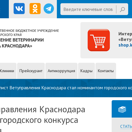
First name
Введите ключевые слова для
х
поиска
Интер
«Вету
shop.
Клиники
Прейскурант
Антикоррупция
Кадры
Контакты
лист Ветуправления Краснодара стал номинантом городского к
правления Краснодара
городского конкурса
СТАТЬ
в