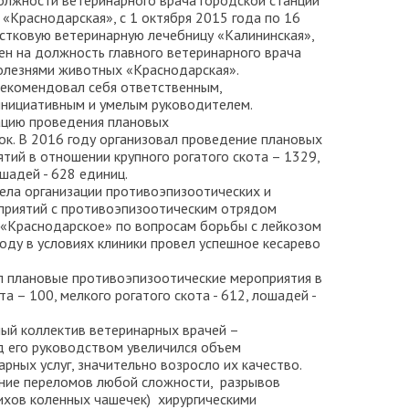
олжности ветеринарного врача городской станции
«Краснодарская», с 1 октября 2015 года по 16
астковую ветеринарную лечебницу «Калининская»,
ден на должность главного ветеринарного врача
болезнями животных «Краснодарская».
арекомендовал себя ответственным,
инициативным и умелым руководителем.
ацию проведения плановых
к. В 2016 году организовал проведение плановых
тий в отношении крупного рогатого скота – 1329,
ошадей - 628 единиц.
ела организации противоэпизоотических и
приятий с противоэпизоотическим отрядом
«Краснодарское» по вопросам борьбы с лейкозом
году в условиях клиники провел успешное кесарево
ел плановые противоэпизоотические мероприятия в
а – 100, мелкого рогатого скота - 612, лошадей -
ный коллектив ветеринарных врачей –
д его руководством увеличился объем
ных услуг, значительно возросло их качество.
ение переломов любой сложности, разрывов
вихов коленных чашечек) хирургическими