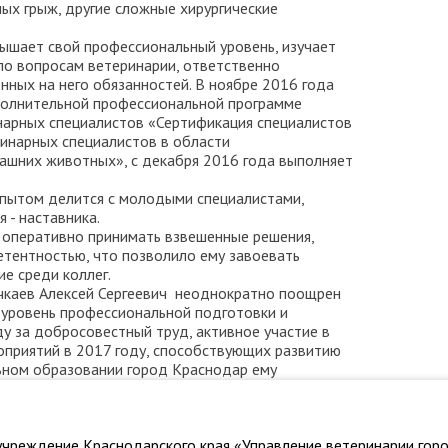
ых грыж, другие сложные хирургические
вышает свой профессиональный уровень, изучает
по вопросам ветеринарии, ответственно
нных на него обязанностей. В ноябре 2016 года
полнительной профессиональной программе
арных специалистов «Сертификация специалистов
инарных специалистов в области
ашних животных», с декабря 2016 года выполняет
 опытом делится с молодыми специалистами,
 - наставника.
м оперативно принимать взвешенные решения,
тентностью, что позволило ему завоевать
е среди коллег.
чкаев Алексей Сергеевич неоднократно поощрен
уровень профессиональной подготовки и
у за добросовестный труд, активное участие в
приятий в 2017 году, способствующих развитию
ьном образовании город Краснодар ему
ника ГБУ «Ветуправление города Краснодара».
чреждение Краснодарского края «Управление ветеринарии горо