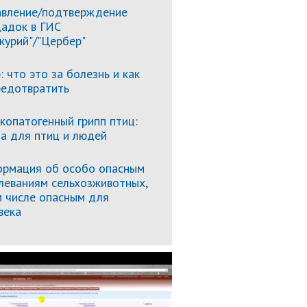
вление/подтверждение
адок в ГИС
курий"/"Цербер"
: что это за болезнь и как
редотвратить
копатогенный грипп птиц:
за для птиц и людей
рмация об особо опасным
леваниям сельхозживотных,
м числе опасным для
века
Подробнее