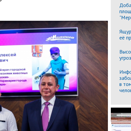
Доба
площ
"Мер
Ящур
её п
Высо
угро
Инфо
забо
в то
чело