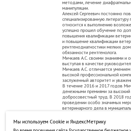
методами, лечение диафрагмальн
манипуляции.
Алексей Сергеевич постоянно по
специализированную литературу 
относится к выполнению возложе
успешно прошел обучение по до
повышения квалификации ветерин
и повышение квалификации ветер
рентгенодиагностики мелких дом
обязанности рентгенолога.
Мичкаев А.С. своими знаниями и
выступая в качестве руководителя
Мичкаев А.С. отличается умение
высокой профессиональной компе
заслуженный авторитет и уважени
В течение 2016 и 2017 годов Ми
денежными премиями за высокий 
добросовестный труд. В 2018 год
проведении особо значимых меро
ветеринарного дела в муниципал
объявлена Благодарность началь
Мы используем Сookie и ЯндексМетрику
Во время посещения сайта Государственное бюджетное у