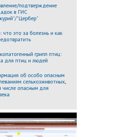
вление/подтверждение
адок в ГИС
курий"/"Цербер"
: что это за болезнь и как
редотвратить
копатогенный грипп птиц:
за для птиц и людей
рмация об особо опасным
леваниям сельхозживотных,
м числе опасным для
века
Подробнее