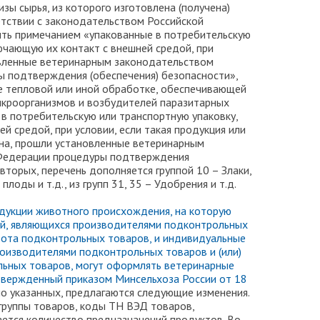
зы сырья, из которого изготовлена (получена)
етствии с законодательством Российской
ть примечанием «упакованные в потребительскую
ючающую их контакт с внешней средой, при
овленные ветеринарным законодательством
 подтверждения (обеспечения) безопасности»,
е тепловой или иной обработке, обеспечивающей
икроорганизмов и возбудителей паразитарных
е в потребительскую или транспортную упаковку,
й средой, при условии, если такая продукция или
ена, прошли установленные ветеринарным
Федерации процедуры подтверждения
вторых, перечень дополняется группой 10 – Злаки,
плоды и т.д., из групп 31, 35 – Удобрения и т.д.
дукции животного происхождения, на которую
ий, являющихся производителями подконтрольных
орота подконтрольных товаров, и индивидуальные
оизводителями подконтрольных товаров и (или)
ьных товаров, могут оформлять ветеринарные
твержденный приказом Минсельхоза России от 18
мо указанных, предлагаются следующие изменения.
ы товаров, коды ТН ВЭД товаров,
ается количество предназначений продуктов. Во-