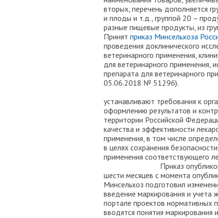
вторых, перечень дополняется гр
и плоды и т.д., группой 20 – про
разные пищевые продукты, из груп
Принят
приказ Минсельхоза Росс
проведения доклинического иссл
ветеринарного применения, клини
для ветеринарного применения, 
препарата для ветеринарного пр
05.06.20
Пра
устанавливают требования к орг
оформлению результатов и контр
территории Российской Федераци
качества и эффективности лекар
применения, в том числе определ
в целях сохранения безопасност
применения соответств
Приказ опубликован 06.06.
шести месяцев с момента опубли
Минсельхоз подготовил изменени
введение маркирования и учета 
портале проектов нормативных п
вводятся понятия маркирования 