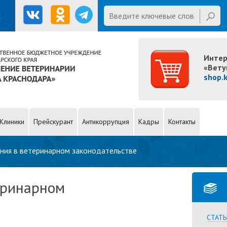
Введите ключевые слова для
х
поиска
First name
Интер
«Вету
shop.
Клиники
Прейскурант
Антикоррупция
Кадры
Контакты
ния в ветеринарном законодательстве
еринарном
СТАТЬ