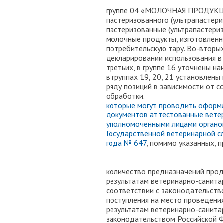
Во-пе
группе 04 «МОЛОЧНАЯ ПРОДУКЦИ
пастеризованного (ультрапастери
пастеризованные (ультрапастери
молочные продукты, изготовлен
потребительскую тару. Во-вторых
декларировании использования в 
третьих, в группе 16 уточнены на
в группах 19, 20, 21 установлен
ряду позиций в зависимости от с
обработки.
которые могут проводить оформ
документов аттестованные ветер
уполномоченными лицами органов
Государственной ветеринарной с
года № 647
, помимо указанны
Во-первых,
количество предназначений прод
результатам ветеринарно-санита
соответствии с законодательств
поступления на место проведения
результатам ветеринарно-санита
законодательством Российской Ф