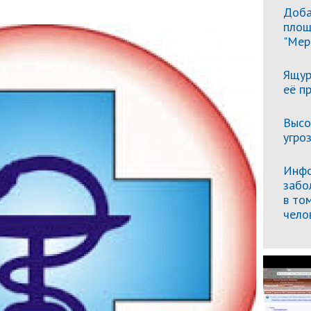
Доба
площ
"Мер
Ящур
её п
Высо
угро
Инфо
забо
в то
чело