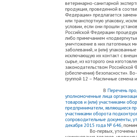
ветеринарно-санитарной эксперти
продукция, проведенной в соотв
Федерации» предлагается замени
или транспортную упаковку, искл
условии, если они прошли устан
Российской Федерации процедуры
либо примечанием «подвергнуты
уничтожение в них патогенных м
заболеваний, и (или) упакованны
исключающую их контакт с внешне
сырье, из которого она изготовл
законодательством Российской 
(обеспечения) безопасности». Во-
группой 12 – Масличные семена и 
В
Перечень про
уполномоченные лица организац
товаров и (или) участниками об
предприниматели, являющиеся пр
участниками оборота подконтрол
сопроводительные документы, у
декабря 2015 года № 646
, поми
Во-первых, уточнены групп
наименования товаров, увеличив