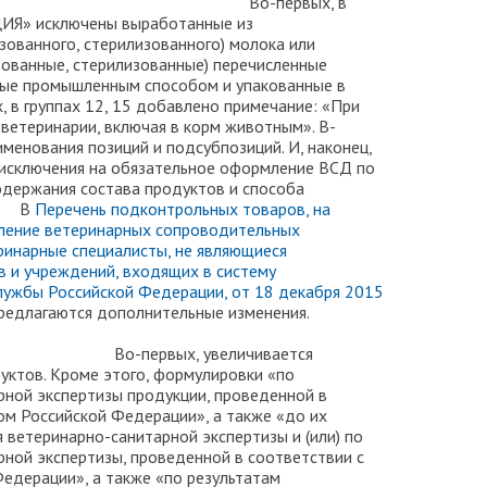
рвых, в
Я» исключены выработанные из
зованного, стерилизованного) молока или
зованные, стерилизованные) перечисленные
ные промышленным способом и упакованные в
, в группах 12, 15 добавлено примечание: «При
ветеринарии, включая в корм животным». В-
именования позиций и подсубпозиций. И, наконец,
ы исключения на обязательное оформление ВСД по
одержания состава продуктов и способа
 В
Перечень подконтрольных товаров, на
ление ветеринарных сопроводительных
инарные специалисты, не являющиеся
 и учреждений, входящих в систему
лужбы Российской Федерации, от 18 декабря 2015
х, предлагаются дополнительные изменения.
 увеличивается
уктов. Кроме этого, формулировки «по
рной экспертизы продукции, проведенной в
ом Российской Федерации», а также «до их
 ветеринарно-санитарной экспертизы и (или) по
рной экспертизы, проведенной в соответствии с
едерации», а также «по результатам