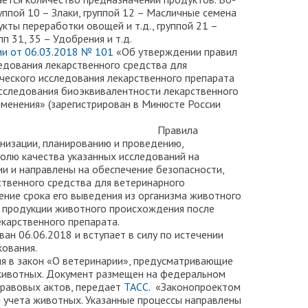
уппой 10 – Злаки, группой 12 – Масличные семена
дукты переработки овощей и т.д., группой 21 –
п 31, 35 – Удобрения и т.д.
ии от 06.03.2018 № 101
«Об утверждении правил
едования лекарственного средства для
ческого исследования лекарственного препарата
исследования биоэквивалентности лекарственного
именения» (зарегистрирован в Минюсте России
18 № 51296).
вила
анизации, планированию и проведению,
олю качества указанных исследований на
и и направлены на обеспечение безопасности,
ственного средства для ветеринарного
ение срока его выведения из организма животного
и продукции животного происхождения после
ующего лекарственного препарата.
2018 и вступает в силу по истечении
кования.
я в закон «О ветеринарии», предусматривающие
животных. Документ размещен на федеральном
равовых актов, передает
ТАСС
. «Законопроектом
и учета животных. Указанные процессы направлены