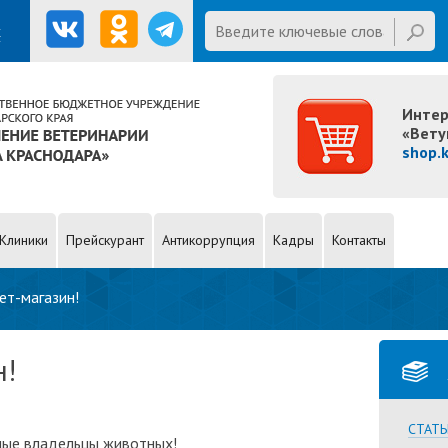
E mail
Введите ключевые слова для
х
поиска
Интер
«Вету
shop.
Клиники
Прейскурант
Антикоррупция
Кадры
Контакты
ет-магазин!
н!
СТАТЬ
ые владельцы животных!