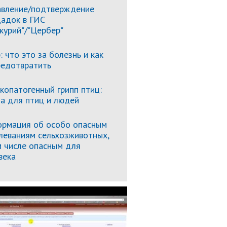
вление/подтверждение
адок в ГИС
курий"/"Цербер"
: что это за болезнь и как
редотвратить
копатогенный грипп птиц:
за для птиц и людей
рмация об особо опасным
леваниям сельхозживотных,
м числе опасным для
века
Подробнее