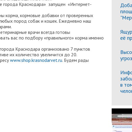
е города Краснодара» запущен «Интернет-
Доба
площ
 корма, кормовые добавки от проверенных
"Мер
 любых пород собак и кошек. Ежедневно наш
арами.
Ящур
теринарные врачи всегда готовы
её п
вать вас по подбору «правильного» корма именно
рода Краснодара организовано 7 пунктов
Высо
тиве их количество увеличится до 20.
угро
дресу
www.shop.krasnodarvet.ru
. Будем рады
Инфо
забо
в то
чело