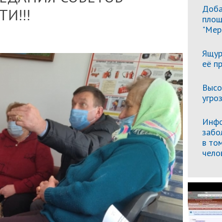
Доба
И!!!
площ
"Мер
Ящур
её п
Высо
угро
Инфо
забо
в то
чело