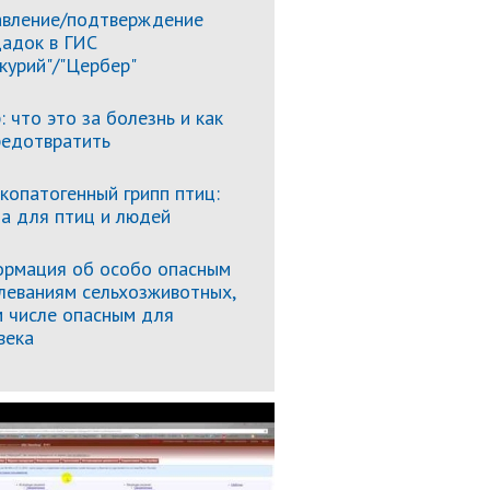
вление/подтверждение
адок в ГИС
курий"/"Цербер"
: что это за болезнь и как
редотвратить
копатогенный грипп птиц:
за для птиц и людей
рмация об особо опасным
леваниям сельхозживотных,
м числе опасным для
века
Подробнее