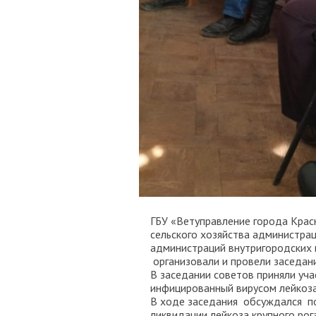
ГБУ «Ветуправление города Крас
сельского хозяйства администра
администраций внутригородских 
организовали и провели заседан
В заседании советов приняли уч
инфицированный вирусом лейкоза
В ходе заседания обсуждался п
ликвидации лейкоза крупного рог