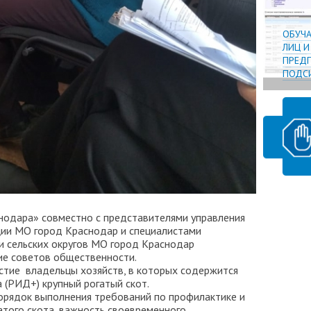
ОБУЧ
ЛИЦ 
ПРЕДП
ПОДСИ
нодара» совместно с представителями управления
ции МО город Краснодар и специалистами
и сельских округов МО город Краснодар
ие советов общественности.
астие владельцы хозяйств, в которых содержится
 (РИД+) крупный рогатый скот.
орядок выполнения требований по профилактике и
атого скота, важность своевременного