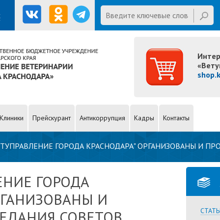
Website
Введите ключевые слова для
х
поиска
Интер
«Вету
shop.
Клиники
Прейскурант
Антикоррупция
Кадры
Контакты
ВЕТУПРАВЛЕНИЕ ГОРОДА КРАСНОДАРА" ОРГАНИЗОВАНЫ И П
ЕНИЕ ГОРОДА
РГАНИЗОВАНЫ И
СТАТЬ
ЕДАНИЯ СОВЕТОВ