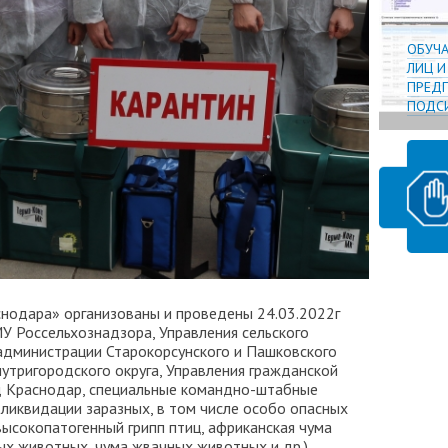
ОБУЧ
ЛИЦ 
ПРЕДП
ПОДСИ
нодара» организованы и проведены 24.03.2022г
У Россельхознадзора, Управления сельского
администрации Старокорсунского и Пашковского
внутригородского округа, Управления гражданской
 Краснодар, специальные командно-штабные
 ликвидации заразных, в том числе особо опасных
ысокопатогенный грипп птиц, африканская чума
ых животных, чума жвачных животных и др.).