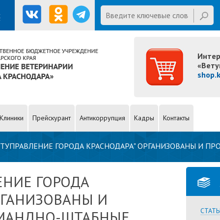
First name
Введите ключевые слова для
х
поиска
Интер
«Вету
shop.
Клиники
Прейскурант
Антикоррупция
Кадры
Контакты
ВЕТУПРАВЛЕНИЕ ГОРОДА КРАСНОДАРА" ОРГАНИЗОВАНЫ И П
ЕНИЕ ГОРОДА
РГАНИЗОВАНЫ И
СТАТЬ
МАНДНО-ШТАБНЫЕ