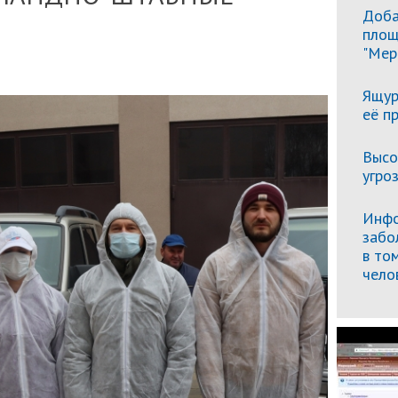
Доба
площ
"Мер
Ящур
её п
Высо
угро
Инфо
забо
в то
чело