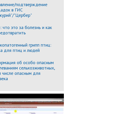
вление/подтверждение
адок в ГИС
курий"/"Цербер"
: что это за болезнь и как
редотвратить
копатогенный грипп птиц:
за для птиц и людей
рмация об особо опасным
леваниям сельхозживотных,
м числе опасным для
века
Подробнее