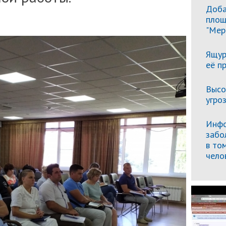
Доба
площ
"Мер
Ящур
её п
Высо
угро
Инфо
забо
в то
чело