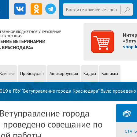
Введите ключевые слова для
х
поиска
Last name
Интер
«Вету
shop.
Клиники
Прейскурант
Антикоррупция
Кадры
Контакты
2019 в ГБУ "Ветуправление города Краснодара" было проведено
 "Ветуправление города
 проведено совещание по
СТАТЬ
ой работы.