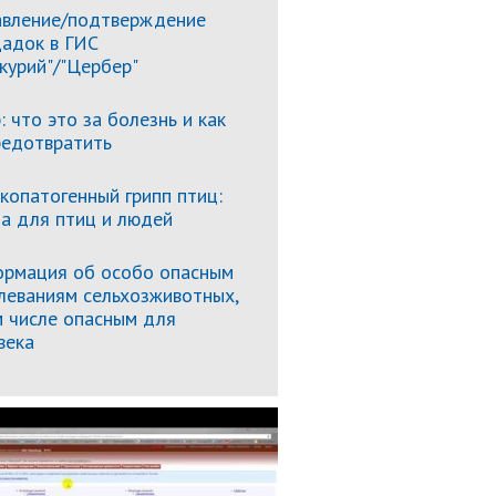
вление/подтверждение
адок в ГИС
курий"/"Цербер"
: что это за болезнь и как
редотвратить
копатогенный грипп птиц:
за для птиц и людей
рмация об особо опасным
леваниям сельхозживотных,
м числе опасным для
века
Подробнее