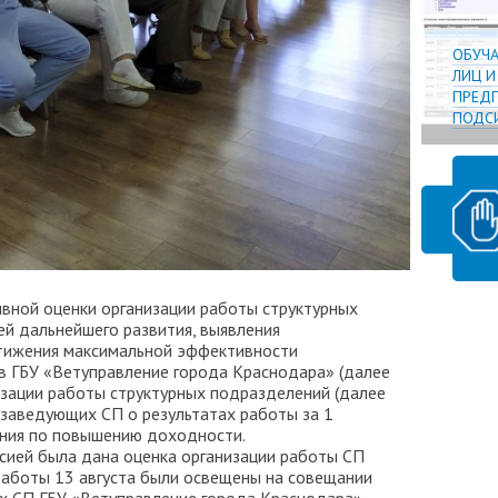
ОБУЧ
ЛИЦ 
ПРЕДП
ПОДСИ
вной оценки организации работы структурных
ей дальнейшего развития, выявления
стижения максимальной эффективности
в ГБУ «Ветуправление города Краснодара» (далее
изации работы структурных подразделений (далее
заведующих СП о результатах работы за 1
ения по повышению доходности.
ией была дана оценка организации работы СП
работы 13 августа были освещены на совещании