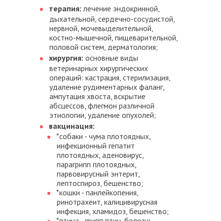
терапия:
лечение эндокринной,
дыхательной, сердечно-сосудистой,
нервной, мочевыделительной,
костно-мышечной, пищеварительной,
половой систем, дерматология;
хирургия:
основные виды
ветеринарных хирургических
операций: кастрация, стерилизация,
удаление рудиментарных фаланг,
ампутация хвоста, вскрытие
абсцессов, флегмон различной
этиологии, удаление опухолей;
вакцинация:
*собаки - чума плотоядных,
инфекционный гепатит
плотоядных, аденовирус,
парагрипп плотоядных,
парвовирусный энтерит,
лептоспироз, бешенство;
*кошки - панлейкопения,
ринотрахеит, калицивирусная
инфекция, хламидоз, бешенство;
*птица - грипп птиц, болезнь