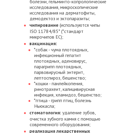
болезни, гельминто-копрологические
исследования, микроскопические
исследования на дерматофиты,
демодектоз и эктопаразиты;
чипирование
(используются чипы
ISO 11784/85* (*стандарт
микрочипов ЕС);
вакцинация:
*собак - чума плотоядных,
инфекционный гепатит
плотоядных, аденовирус,
парагрипп плотоядных,
парвовирусный энтерит,
лептоспироз, бешенство;
*кошки - панлейкопения,
ринотрахеит, калицивирусная
инфекция, хламидоз, бешенство;
*птица - грипп птиц, болезнь
Ньюкасла;
стоматология:
удаление зубов,
очистка зубного камня с помощью
современного оборудования;
реализация лекарственных