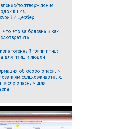
вление/подтверждение
адок в ГИС
курий"/"Цербер"
: что это за болезнь и как
редотвратить
копатогенный грипп птиц:
за для птиц и людей
рмация об особо опасным
леваниям сельхозживотных,
м числе опасным для
века
Подробнее