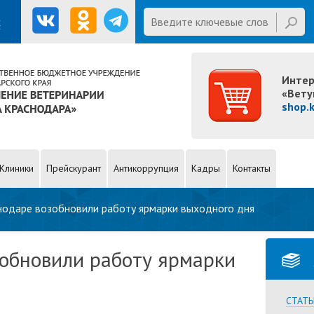
E mail
Введите ключевые слова для
х
поиска
Интер
«Вету
shop.
Клиники
Прейскурант
Антикоррупция
Кадры
Контакты
нодаре возобновили работу ярмарки выходного дня
обновили работу ярмарки
СТАТЬ