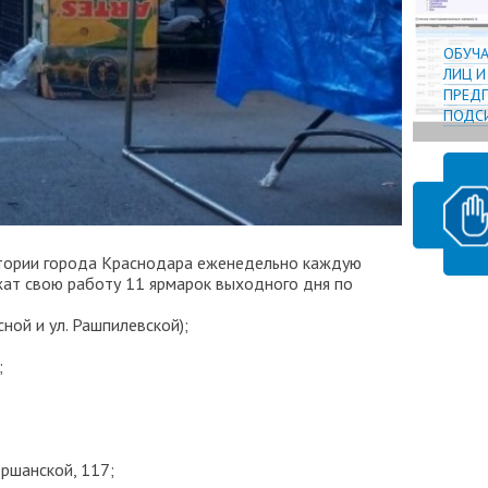
ОБУЧ
ЛИЦ 
ПРЕДП
ПОДСИ
итории города Краснодара еженедельно каждую
жат свою работу 11 ярмарок выходного дня по
асной и ул. Рашпилевской);
;
ершанской, 117;