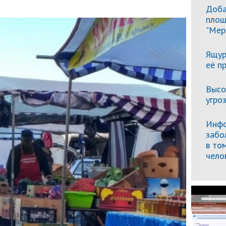
Доба
площ
"Мер
Ящур
её п
Высо
угро
Инфо
забо
в то
чело