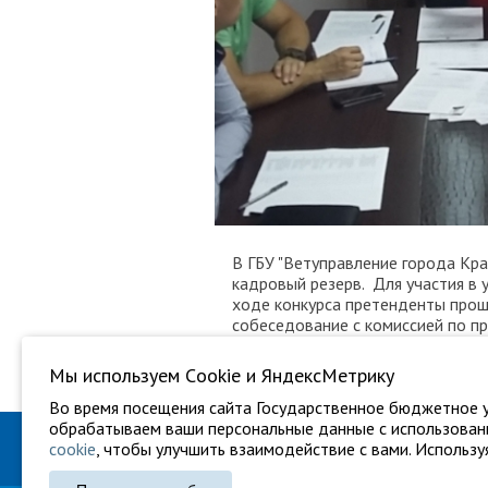
В ГБУ "Ветуправление города Кра
кадровый резерв. Для участия в 
ходе конкурса претенденты прош
собеседование с комиссией по пр
специалистов из 4 рекомендовал
"Ветуправление города Краснодар
Мы используем Сookie и ЯндексМетрику
Во время посещения сайта Государственное бюджетное у
обрабатываем ваши персональные данные с использовани
cookie
, чтобы улучшить взаимодействие с вами. Используя
ГБУ "Ветуправление города Крас