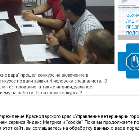
ОБУЧ
ЛИЦ 
ПРЕДП
ПОДСИ
снодара" прошел конкурс на включение в
угнкурсе подали заявки 4 человека специалиста. В
ли тестирование, а также индивидуальное
иему на работу. По итогам конкурса 2
и на включение в кадровый резерв ГБУ
а".
чреждение Краснодарского края «Управление ветеринарии горо
ем сервиса Яндекс Метрика и “cookie”. Пока вы продолжаете п
 этот сайт, вы соглашаетесь на обработку данных о вас в поряд
нодара"
Адрес: г. Краснодар, ул. Карасунская, 110
Тел.: +7 861 2