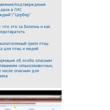
вление/подтверждение
адок в ГИС
курий"/"Цербер"
: что это за болезнь и как
редотвратить
копатогенный грипп птиц:
за для птиц и людей
рмация об особо опасным
леваниям сельхозживотных,
м числе опасным для
века
Подробнее