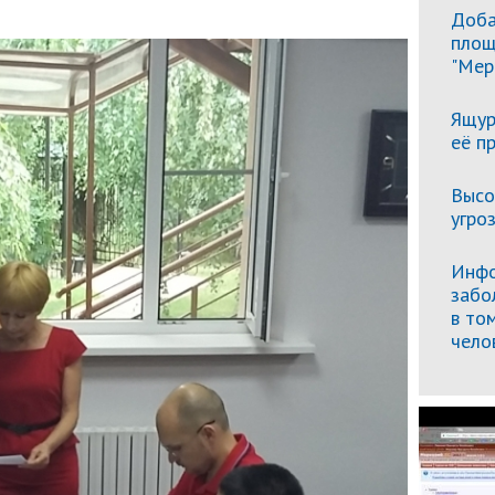
Доба
площ
"Мер
Ящур
её п
Высо
угро
Инфо
забо
в то
чело