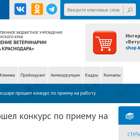
Website
Введите ключевые слова для
х
поиска
Интер
«Вету
shop.
Клиники
Прейскурант
Антикоррупция
Кадры
Контакты
нодаре прошел конкурс по приему на работу
шел конкурс по приему на
СТАТЬ