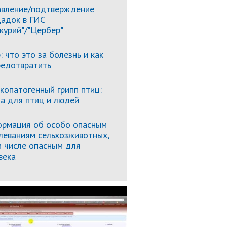
вление/подтверждение
адок в ГИС
курий"/"Цербер"
: что это за болезнь и как
редотвратить
копатогенный грипп птиц:
за для птиц и людей
рмация об особо опасным
леваниям сельхозживотных,
м числе опасным для
века
Подробнее