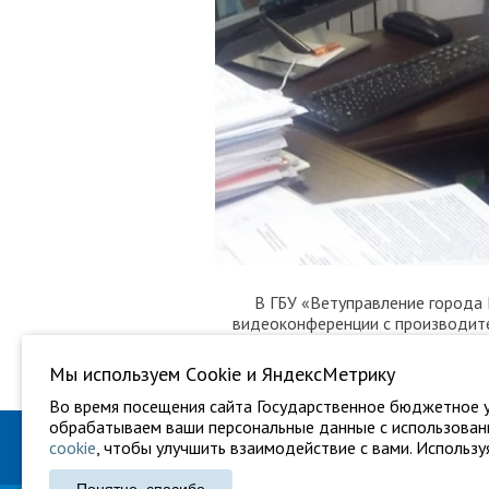
В ГБУ «Ветуправление города 
видеоконференции с производите
ветеринарными специалистами СП
оказывающими услуги ЛПХ.
Мы используем Сookie и ЯндексМетрику
Во время посещения сайта Государственное бюджетное у
обрабатываем ваши персональные данные с использовани
cookie
, чтобы улучшить взаимодействие с вами. Используя
ГБУ "Ветуправление города Крас