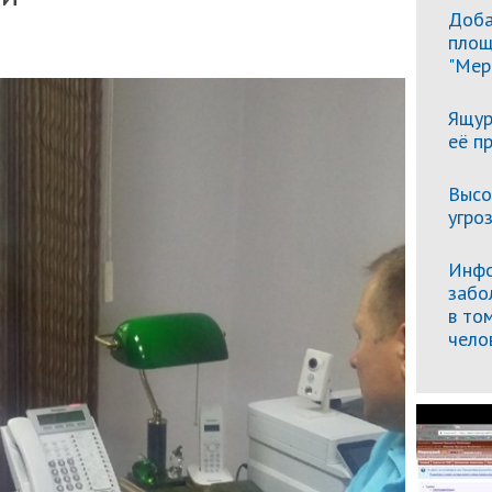
Доба
площ
"Мер
Ящур
её п
Высо
угро
Инфо
забо
в то
чело