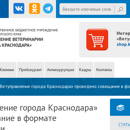
Введите ключевые слова для
х
поиска
First name
Интер
«Вету
shop.
Клиники
Прейскурант
Антикоррупция
Кадры
Контакты
«Ветуправление города Краснодара» проведено совещание в ф
ение города Краснодара»
ание в формате
СТАТЬ
ии