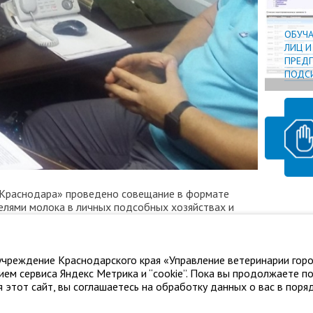
ОБУЧ
ЛИЦ 
ПРЕДП
ПОДСИ
Краснодара» проведено совещание в формате
лями молока в личных подсобных хозяйствах и
 ГБУ «Ветуправление города Краснодара»,
чреждение Краснодарского края «Управление ветеринарии горо
ем сервиса Яндекс Метрика и “cookie”. Пока вы продолжаете п
 этот сайт, вы соглашаетесь на обработку данных о вас в поряд
нодара"
Адрес: г. Краснодар, ул. Карасунская, 110
Тел.: +7 861 2