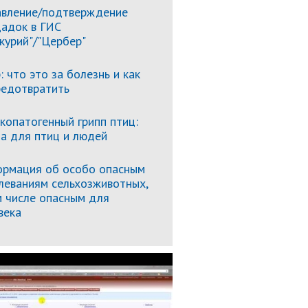
вление/подтверждение
адок в ГИС
курий"/"Цербер"
: что это за болезнь и как
редотвратить
копатогенный грипп птиц:
за для птиц и людей
рмация об особо опасным
леваниям сельхозживотных,
м числе опасным для
века
Подробнее