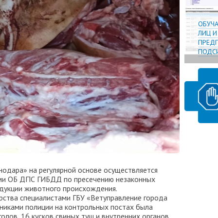
ОБУЧ
ЛИЦ 
ПРЕДП
ПОДСИ
нодара» на регулярной основе осуществляется
ами ОБ ДПС ГИБДД по пресечению незаконных
одукции животного происхождения.
рства специалистами ГБУ «Ветуправление города
никами полиции на контрольных постах была
олов, 16 кусков свиных туш и внутренних органов,