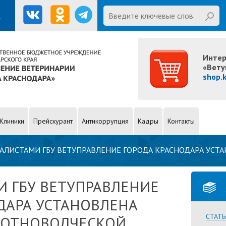
E mail
Введите ключевые слова для
х
поиска
Интер
«Вету
shop.
Клиники
Прейскурант
Антикоррупция
Кадры
Контакты
АЛИСТАМИ ГБУ ВЕТУПРАВЛЕНИЕ ГОРОДА КРАСНОДАРА УСТ
ЦИИ БЕЗ ВЕТЕРИНАРНЫХ СОПРОВОДИТЕЛЬНЫХ ДОКУМЕНТ
 ГБУ ВЕТУПРАВЛЕНИЕ
ДАРА УСТАНОВЛЕНА
СТАТЬ
ВОТНОВОДЧЕСКОЙ