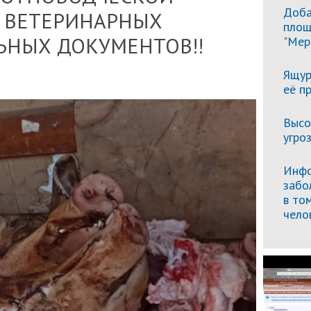
Доба
 ВЕТЕРИНАРНЫХ
площ
ЬНЫХ ДОКУМЕНТОВ!!
"Мер
Ящур
её п
Высо
угро
Инфо
забо
в то
чело