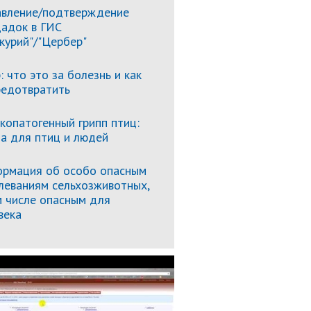
вление/подтверждение
адок в ГИС
курий"/"Цербер"
: что это за болезнь и как
редотвратить
копатогенный грипп птиц:
за для птиц и людей
рмация об особо опасным
леваниям сельхозживотных,
м числе опасным для
века
Подробнее