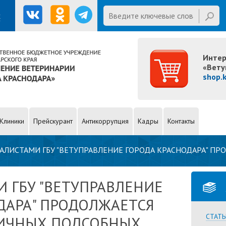
Введите ключевые слова для
х
поиска
Website
Интер
«Вету
shop.
Клиники
Прейскурант
Антикоррупция
Кадры
Контакты
АЛИСТАМИ ГБУ "ВЕТУПРАВЛЕНИЕ ГОРОДА КРАСНОДАРА" П
В!
 ГБУ "ВЕТУПРАВЛЕНИЕ
ДАРА" ПРОДОЛЖАЕТСЯ
СТАТЬ
ИЧНЫХ ПОДСОБНЫХ