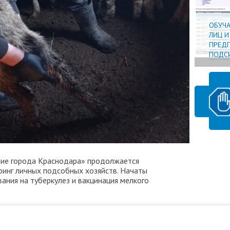
ОБУЧ
ЛИЦ 
ПРЕДП
ПОДСИ
ние города Краснодара» продолжается
инг личных подсобных хозяйств. Начаты
ания на туберкулез и вакцинация мелкого
орода Краснодара".