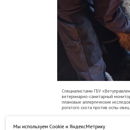
Специалистами ГБУ «Ветуправле
ветеринарно-санитарный монитор
плановые аллергические исследов
рогатого скота против оспы овец.
© ГБУ "Управление ветеринарии г
Мы используем Сookie и ЯндексМетрику