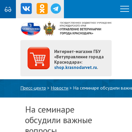
Интернет-магазин ГБУ
«Ветуправление города
Краснодара»:
shop.krasnodarvet.ru
.
Вы здесь
Пресс-центр
>
Новости
>
На семинаре обсудили важн
На семинаре
обсудили важные
вопросы