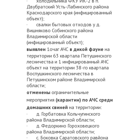
· холодильника ФКУ ИК-2 в п.
Двубратский Усть-Лабинского района
Краснодарского края (инфицированный
объект);
· свалки бытовых отходов у д.
Вишняково Собинского района
Владимирской области
(инфицированный объект);
выявлен
1очаг АЧС
в дикой фауне
на
территории 63 квартала Петушинского
лесничества и 1 инфицированный АЧС
объект на территории 38-го квартала
Воспушкинского лесничества в
Петушинском районе Владимирской
области;
отменены
ограничительные
мероприятия
(карантин) по АЧС
среди
домашних свиней
на территории:
· д. Горбатовка Кольчугинского
района Владимирской области;
· д. Федоркино Гороховецкого
района Владимирской области;
· с. Боковка Саратовского равйона