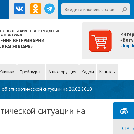
Введите ключевые слова для
х
поиска
E mail
Интер
«Вету
shop.
Клиники
Прейскурант
Антикоррупция
Кадры
Контакты
 об эпизоотической ситуации на 26.02.2018
тической ситуации на
СТАТЬ