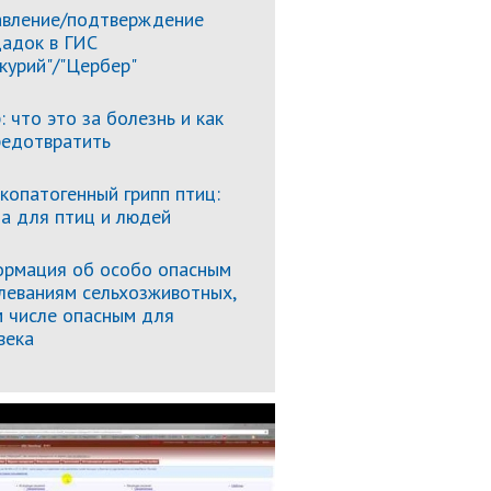
вление/подтверждение
адок в ГИС
курий"/"Цербер"
: что это за болезнь и как
редотвратить
копатогенный грипп птиц:
за для птиц и людей
рмация об особо опасным
леваниям сельхозживотных,
м числе опасным для
века
Подробнее