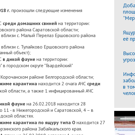
Доба
18 г.
произошли следующие изменения
площ
"Мер
ЧС
среди домашних свиней
на территории:
вского района Саратовской области;
Ящур
вблизи с. Малый Перелаз Ершовского района
её п
близи с. Тулайково Ершовского района
анный объект);
Высо
угро
ЧС
в дикой фауне
на территории:
в городском округе "Гвардейский"
Инфо
Корочанском районе Белгородской области;
забо
жиме карантина
находится 2 очага АЧС
среди
в то
кой области, а также 1 инфицированный АЧС
чело
икой фауне
на 26.02.2018 находится 28
 11 - в Нижегородской и Саратовской, 4 – в
адской областях.
ежиме карантина по ящуру типа О
находится 27
орзинского района Забайкальского края.