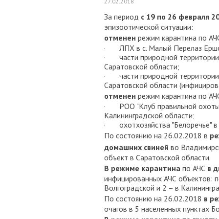
27.02.2018
За период
с 19 по 26 февраля 20
эпизоотической ситуации:
отменен
режим карантина по А
· ЛПХ в с. Малый Перелаз Ершо
· части природной территории 
Саратовской области;
· части природной территории в
Саратовской области (инфициров
отменен
режим карантина по А
· РОО "Клуб правильной охоты" 
Калининградской области;
· охотхозяйства "Белоречье" в 
По состоянию на 26.02.2018 в
ре
домашних свиней
во Владимирс
объект в Саратовской области.
В режиме карантина
по АЧС
в д
инфицированных АЧС объектов: по
Волгоградской и 2 – в Калинингр
По состоянию на 26.02.2018
в р
очагов в 5 населенных пунктах Б