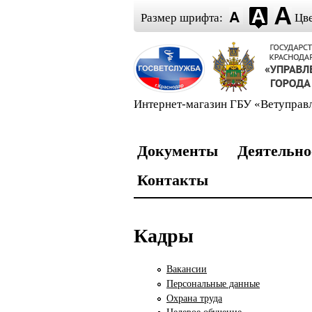
Перейти к основному содержани
Skip to navigation
Размер шрифта:
Цве
Интернет-магазин ГБУ «Ветуправ
Документы
Деятельно
Контакты
Кадры
Вакансии
Персональные данные
Охрана труда