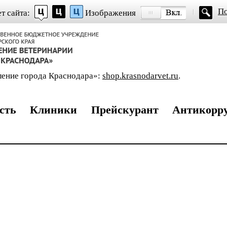
ю
П
т сайта:
Изображения
ление города Краснодара»:
shop.krasnodarvet.ru
.
сть
Клиники
Прейскурант
Антикорр