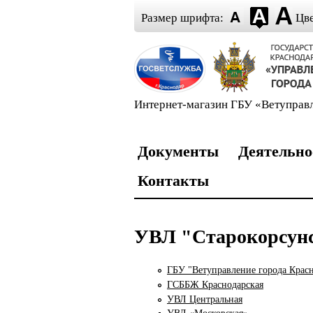
Перейти к основному содержани
Skip to navigation
Размер шрифта:
Цве
Интернет-магазин ГБУ «Ветуправ
Документы
Деятельно
Контакты
УВЛ "Старокорсун
ГБУ "Ветуправление города Крас
ГСББЖ Краснодарская
УВЛ Центральная