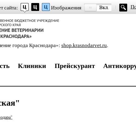
ю
П
т сайта:
Изображения
ление города Краснодара»:
shop.krasnodarvet.ru
.
сть
Клиники
Прейскурант
Антикорр
ская"
нодара"