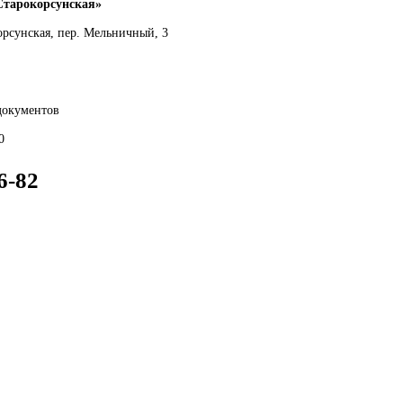
Старокорсунская»
корсунская, пер. Мельничный, 3
документов
0
6-82