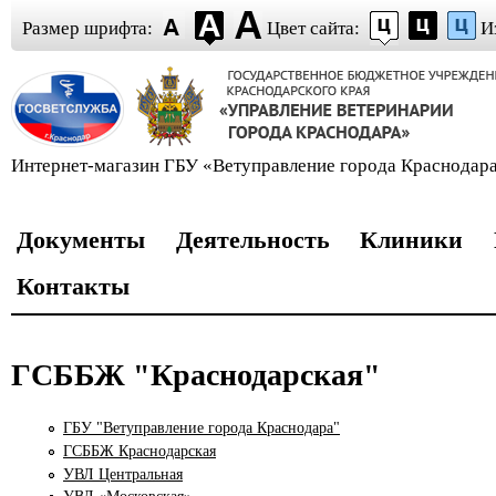
Перейти к основному содержанию
Skip to navigation
Размер шрифта:
Цвет сайта:
И
Интернет-магазин ГБУ «Ветуправление города Краснодар
Документы
Деятельность
Клиники
Контакты
ГСББЖ "Краснодарская"
ГБУ "Ветуправление города Краснодара"
ГСББЖ Краснодарская
УВЛ Центральная